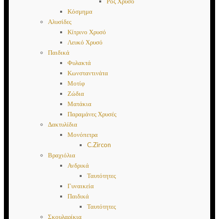
Ροζ Χρυσό
Κόσμημα
Αλυσίδες
Κίτρινο Χρυσό
Λευκό Χρυσό
Παιδικά
Φυλακτά
Κωνσταντινάτα
Μοτίφ
Ζώδια
Ματάκια
Παραμάνες Χρυσές
Δακτυλίδια
Μονόπετρα
C.Zircon
Βραχιόλια
Ανδρικά
Ταυτότητες
Γυναικεία
Παιδικά
Ταυτότητες
Σκουλαρίκια