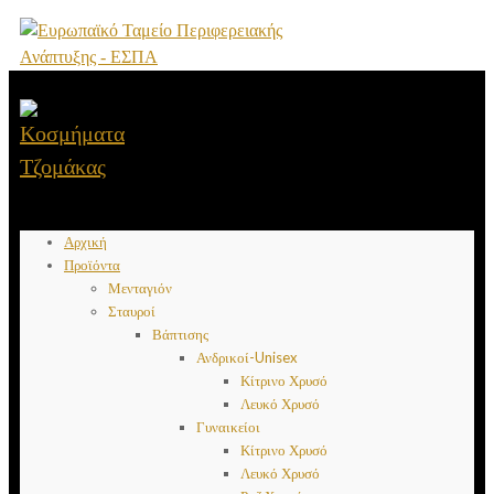
Αρχική
Προϊόντα
Μενταγιόν
Σταυροί
Βάπτισης
Ανδρικοί-Unisex
Κίτρινο Χρυσό
Λευκό Χρυσό
Γυναικείοι
Κίτρινο Χρυσό
Λευκό Χρυσό