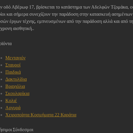
ν οδό Αβέρωφ 17, βρίσκεται το κατάστημα των Αδελφών Τζομάκα, ο
ίοι και σήμερα συνεχίζουν την παράδοση στην κατασκευή ασημένιων
σών έργων τέχνης, εμπνευσμένων από την παράδοση αλλά και από τ
χρονη αισθητική..
οϊόντα
Μενταγιόν
Σταυροί
Παιδικά
Δακτυλίδια
Βραχιόλια
Σκουλαρίκια
Κολιέ
Αργυρά
Χειροποίητα Κοσμήματα 22 Καράτια
ήσιμοι Σύνδεσμοι