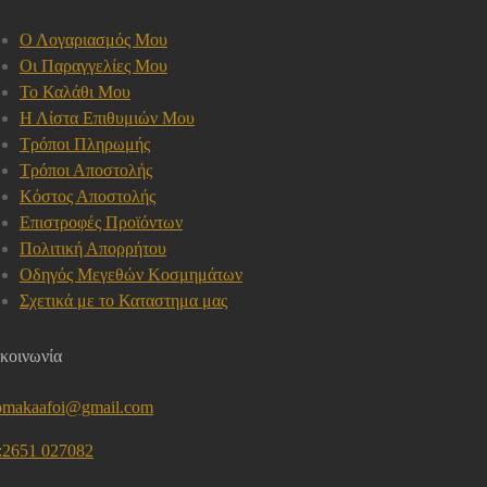
Ο Λογαριασμός Μου
Οι Παραγγελίες Μου
Το Καλάθι Μου
Η Λίστα Επιθυμιών Μου
Τρόποι Πληρωμής
Τρόποι Αποστολής
Κόστος Αποστολής
Επιστροφές Προϊόντων
Πολιτική Απορρήτου
Οδηγός Μεγεθών Κοσμημάτων
Σχετικά με το Καταστημα μας
κοινωνία
omakaafoi@gmail.com
l:2651 027082