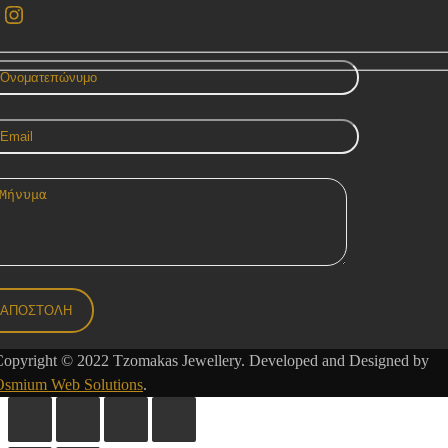
acebook
Instagram
Copyright © 2022 Tzomakas Jewellery. Developed and Designed by
Osmium Web Solutions
.