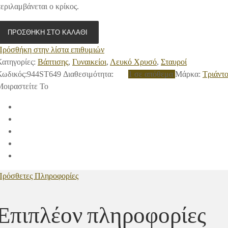
εριλαμβάνεται ο κρίκος.
ΠΡΟΣΘΉΚΗ ΣΤΟ ΚΑΛΆΘΙ
Πρόσθήκη στην λίστα επιθυμιών
ατηγορίες:
Βάπτισης
,
Γυναικείοι
,
Λευκό Χρυσό
,
Σταυροί
Κωδικός:
944ST649
Διαθεσιμότητα
:
1 σε απόθεμα
Μάρκα:
Τριάντο
Μοιραστείτε Το
Πρόσθετες Πληροφορίες
Επιπλέον πληροφορίες