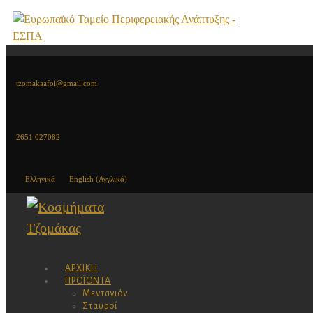
tzomakaafoi@gmail.com
2651 027082
Ελληνικά
English
(
Αγγλικά
)
ΑΡΧΙΚΉ
ΠΡΟΪΌΝΤΑ
Μενταγιόν
Σταυροί