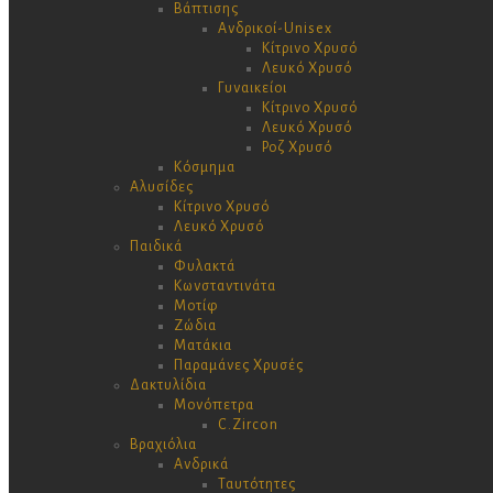
Βάπτισης
Ανδρικοί-Unisex
Κίτρινο Χρυσό
Λευκό Χρυσό
Γυναικείοι
Κίτρινο Χρυσό
Λευκό Χρυσό
Ροζ Χρυσό
Κόσμημα
Αλυσίδες
Κίτρινο Χρυσό
Λευκό Χρυσό
Παιδικά
Φυλακτά
Κωνσταντινάτα
Μοτίφ
Ζώδια
Ματάκια
Παραμάνες Χρυσές
Δακτυλίδια
Μονόπετρα
C.Zircon
Βραχιόλια
Ανδρικά
Ταυτότητες