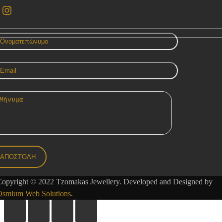
acebook
Instagram
Copyright © 2022 Tzomakas Jewellery. Developed and Designed by
Osmium Web Solutions
.