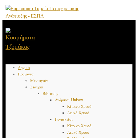
Αρχική
Προϊόντα
Μενταγιόν
Σταυροί
Βάπτισης
Ανδρικοί-Unisex
Κίτρινο Χρυσό
Λευκό Χρυσό
Γυναικείοι
Κίτρινο Χρυσό
Λευκό Χρυσό