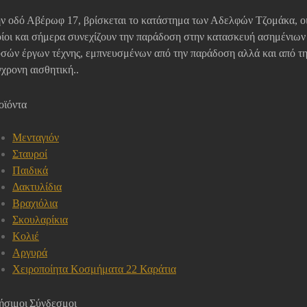
ν οδό Αβέρωφ 17, βρίσκεται το κατάστημα των Αδελφών Τζομάκα, ο
ίοι και σήμερα συνεχίζουν την παράδοση στην κατασκευή ασημένιων
σών έργων τέχνης, εμπνευσμένων από την παράδοση αλλά και από τ
χρονη αισθητική..
οϊόντα
Μενταγιόν
Σταυροί
Παιδικά
Δακτυλίδια
Βραχιόλια
Σκουλαρίκια
Κολιέ
Αργυρά
Χειροποίητα Κοσμήματα 22 Καράτια
ήσιμοι Σύνδεσμοι