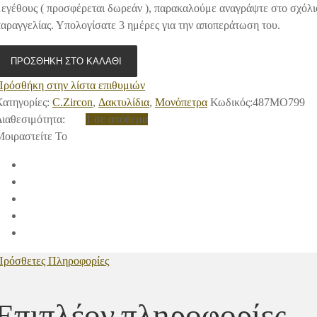
μεγέθους ( προσφέρεται δωρεάν ), παρακαλούμε αναγράψτε στο σχόλι
αραγγελίας. Υπολογίσατε 3 ημέρες για την αποπεράτωση του.
ΠΡΟΣΘΉΚΗ ΣΤΟ ΚΑΛΆΘΙ
Πρόσθήκη στην λίστα επιθυμιών
ατηγορίες:
C.Zircon
,
Δακτυλίδια
,
Μονόπετρα
Κωδικός:
487ΜΟ799
Διαθεσιμότητα
:
1 σε απόθεμα
Μοιραστείτε Το
Πρόσθετες Πληροφορίες
Επιπλέον πληροφορίες