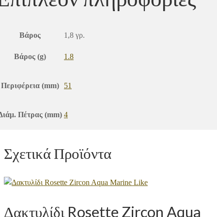
Βάρος
1,8 γρ.
Βάρος (g)
1.8
Περιφέρεια (mm)
51
Διάμ. Πέτρας (mm)
4
Σχετικά Προϊόντα
Δακτυλίδι Rosette Zircon Aqua