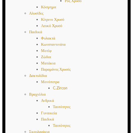
Ροζ Χρυσό
Κόσμημα
Αλυσίδες
Κίτρινο Χρυσό
Λευκό Χρυσό
Παιδικά
Φυλακτά
Κωνσταντινάτα
Μοτίφ
Ζώδια
Ματάκια
Παραμάνες Χρυσές
Δακτυλίδια
Μονόπετρα
C.Zircon
Βραχιόλια
Ανδρικά
Ταυτότητες
Γυναικεία
Παιδικά
Ταυτότητες
Σκουλαρίκια