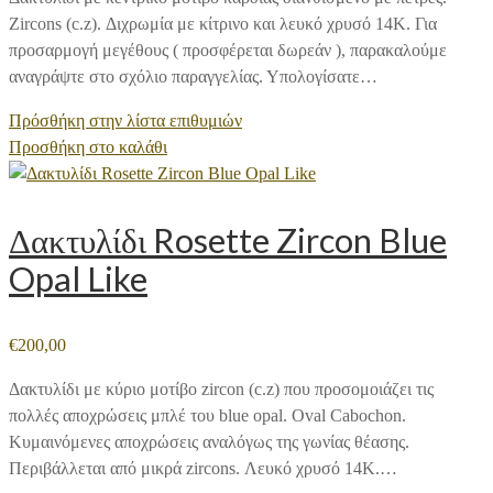
Zircons (c.z). Διχρωμία με κίτρινο και λευκό χρυσό 14Κ. Για
προσαρμογή μεγέθους ( προσφέρεται δωρεάν ), παρακαλούμε
αναγράψτε στο σχόλιο παραγγελίας. Υπολογίσατε…
Πρόσθήκη στην λίστα επιθυμιών
Προσθήκη στο καλάθι
Δακτυλίδι Rosette Zircon Blue
Opal Like
€
200,00
Δακτυλίδι με κύριο μοτίβο zircon (c.z) που προσομοιάζει τις
πολλές αποχρώσεις μπλέ του blue opal. Oval Cabochon.
Κυμαινόμενες αποχρώσεις αναλόγως της γωνίας θέασης.
Περιβάλλεται από μικρά zircons. Λευκό χρυσό 14Κ.…