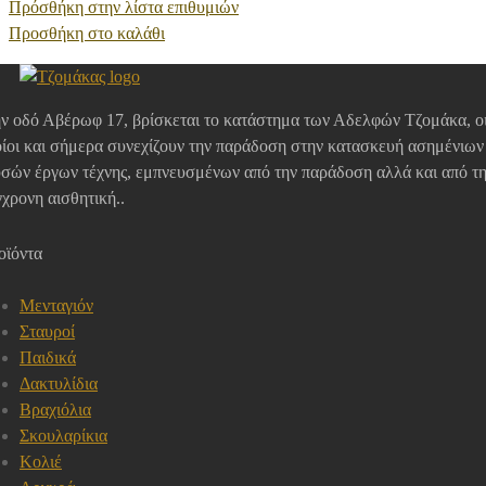
Πρόσθήκη στην λίστα επιθυμιών
Προσθήκη στο καλάθι
ν οδό Αβέρωφ 17, βρίσκεται το κατάστημα των Αδελφών Τζομάκα, ο
ίοι και σήμερα συνεχίζουν την παράδοση στην κατασκευή ασημένιων
σών έργων τέχνης, εμπνευσμένων από την παράδοση αλλά και από τ
χρονη αισθητική..
οϊόντα
Μενταγιόν
Σταυροί
Παιδικά
Δακτυλίδια
Βραχιόλια
Σκουλαρίκια
Κολιέ