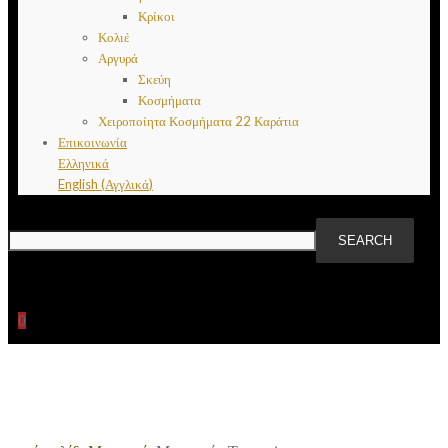
Κρίκοι
Κολιέ
Αργυρά
Σκεύη
Κοσμήματα
Χειροποίητα Κοσμήματα 22 Καράτια
Επικοινωνία
Ελληνικά
English
(
Αγγλικά
)
0
Πρόσθήκη στην λίστα επιθυμιών