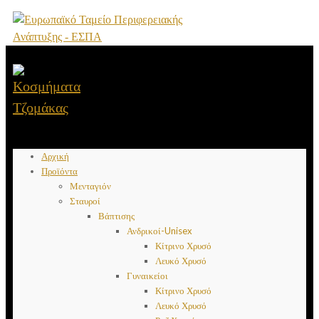
Αρχική
Προϊόντα
Μενταγιόν
Σταυροί
Βάπτισης
Ανδρικοί-Unisex
Κίτρινο Χρυσό
Λευκό Χρυσό
Γυναικείοι
Κίτρινο Χρυσό
Λευκό Χρυσό