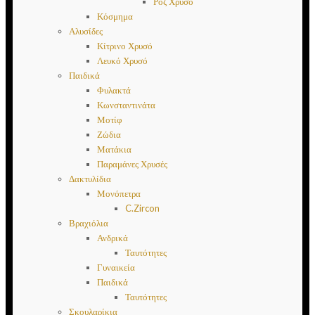
Ροζ Χρυσό
Κόσμημα
Αλυσίδες
Κίτρινο Χρυσό
Λευκό Χρυσό
Παιδικά
Φυλακτά
Κωνσταντινάτα
Μοτίφ
Ζώδια
Ματάκια
Παραμάνες Χρυσές
Δακτυλίδια
Μονόπετρα
C.Zircon
Βραχιόλια
Ανδρικά
Ταυτότητες
Γυναικεία
Παιδικά
Ταυτότητες
Σκουλαρίκια