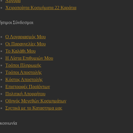
Αργυρά
Χειροποίητα Κοσμήματα 22 Καράτια
ήσιμοι Σύνδεσμοι
Ο Λογαριασμός Μου
Οι Παραγγελίες Μου
Το Καλάθι Μου
Η Λίστα Επιθυμιών Μου
Τρόποι Πληρωμής
Τρόποι Αποστολής
Κόστος Αποστολής
Επιστροφές Προϊόντων
Πολιτική Απορρήτου
Οδηγός Μεγεθών Κοσμημάτων
Σχετικά με το Καταστημα μας
κοινωνία