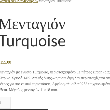
Αρχική σελίδα
Μενταγιόν
Μενταγιόν Turquoise
Μενταγιόν
Turquoise
€
155,00
ενταγιόν με ένθετο Turquoise, περιστοιχισμένο με πέτρες zircon (c.z)
ίτρινο Χρυσό 14Κ. Διπλής όψης – η πίσω όψη δεν περιστοιχίζεται α
έτρες για πιο casual περιστάσεις. Αργύρη αλυσίδα 925° επιχρυσωμέν
45cm. Μέγεθος μενταγιόν 11×18 mm.