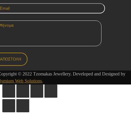
Copyright © 2022 Tzomakas Jewellery. Developed and Designed by
Osmium Web Solutions
.