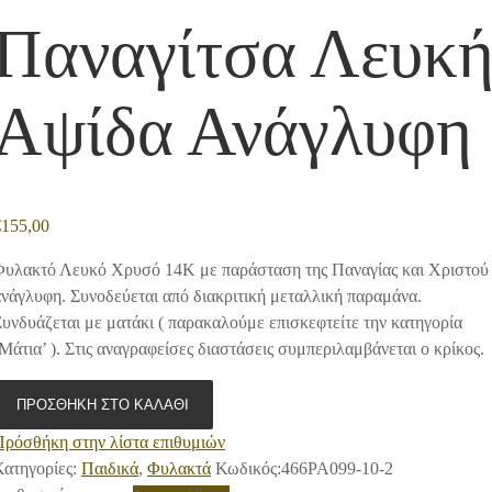
Παναγίτσα Λευκ
Αψίδα Ανάγλυφη
€
155,00
Φυλακτό Λευκό Χρυσό 14Κ με παράσταση της Παναγίας και Χριστού
νάγλυφη. Συνοδεύεται από διακριτική μεταλλική παραμάνα.
υνδυάζεται με ματάκι ( παρακαλούμε επισκεφτείτε την κατηγορία
Μάτια’ ). Στις αναγραφείσες διαστάσεις συμπεριλαμβάνεται ο κρίκος.
ΠΡΟΣΘΉΚΗ ΣΤΟ ΚΑΛΆΘΙ
Πρόσθήκη στην λίστα επιθυμιών
ατηγορίες:
Παιδικά
,
Φυλακτά
Κωδικός:
466PA099-10-2