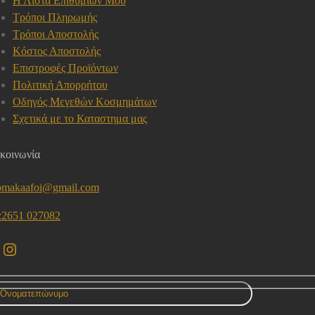
Η Λίστα Επιθυμιών Μου
Τρόποι Πληρωμής
Τρόποι Αποστολής
Κόστος Αποστολής
Επιστροφές Προϊόντων
Πολιτική Απορρήτου
Οδηγός Μεγεθών Κοσμημάτων
Σχετικά με το Καταστημα μας
κοινωνία
omakaafoi@gmail.com
l:2651 027082
acebook
Instagram