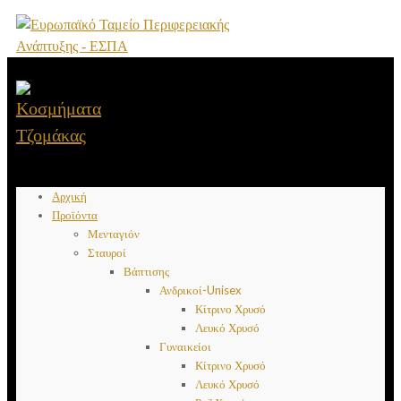
Αρχική
Προϊόντα
Μενταγιόν
Σταυροί
Βάπτισης
Ανδρικοί-Unisex
Κίτρινο Χρυσό
Λευκό Χρυσό
Γυναικείοι
Κίτρινο Χρυσό
Λευκό Χρυσό