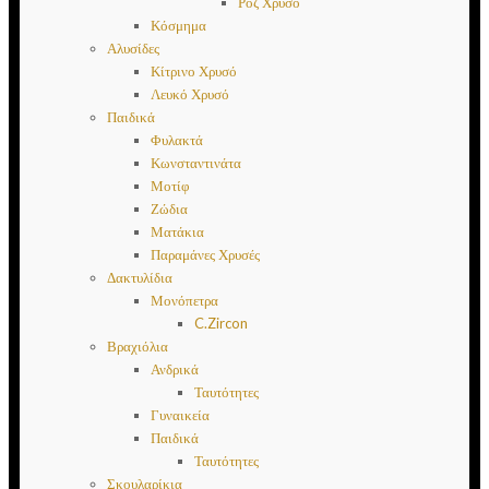
Ροζ Χρυσό
Κόσμημα
Αλυσίδες
Κίτρινο Χρυσό
Λευκό Χρυσό
Παιδικά
Φυλακτά
Κωνσταντινάτα
Μοτίφ
Ζώδια
Ματάκια
Παραμάνες Χρυσές
Δακτυλίδια
Μονόπετρα
C.Zircon
Βραχιόλια
Ανδρικά
Ταυτότητες
Γυναικεία
Παιδικά
Ταυτότητες
Σκουλαρίκια