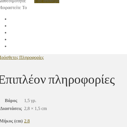
Διαθεσιμότητα
:
1 σε απόθεμα
Μοιραστείτε Το
Πρόσθετες Πληροφορίες
Επιπλέον πληροφορίες
Βάρος
1,5 γρ.
Διαστάσεις
2,8 × 1,5 cm
Μήκος (cm)
2.8