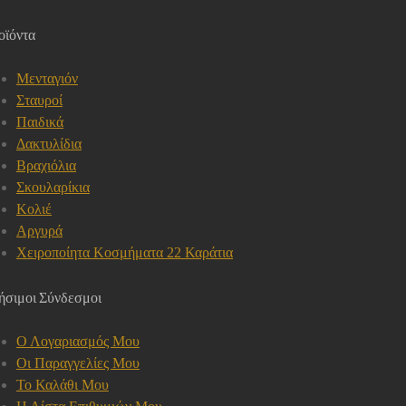
οϊόντα
Μενταγιόν
Σταυροί
Παιδικά
Δακτυλίδια
Βραχιόλια
Σκουλαρίκια
Κολιέ
Αργυρά
Χειροποίητα Κοσμήματα 22 Καράτια
ήσιμοι Σύνδεσμοι
Ο Λογαριασμός Μου
Οι Παραγγελίες Μου
Το Καλάθι Μου