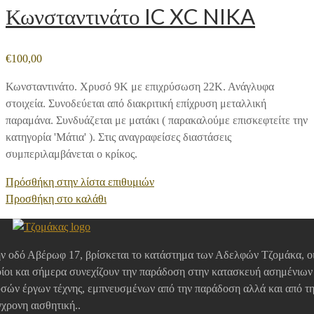
Κωνσταντινάτο IC XC NIKA
€
100,00
Κωνσταντινάτο. Χρυσό 9Κ με επιχρύσωση 22Κ. Ανάγλυφα
στοιχεία. Συνοδεύεται από διακριτική επίχρυση μεταλλική
παραμάνα. Συνδυάζεται με ματάκι ( παρακαλούμε επισκεφτείτε την
κατηγορία 'Μάτια' ). Στις αναγραφείσες διαστάσεις
συμπεριλαμβάνεται ο κρίκος.
Πρόσθήκη στην λίστα επιθυμιών
Προσθήκη στο καλάθι
ν οδό Αβέρωφ 17, βρίσκεται το κατάστημα των Αδελφών Τζομάκα, ο
ίοι και σήμερα συνεχίζουν την παράδοση στην κατασκευή ασημένιων
σών έργων τέχνης, εμπνευσμένων από την παράδοση αλλά και από τ
χρονη αισθητική..