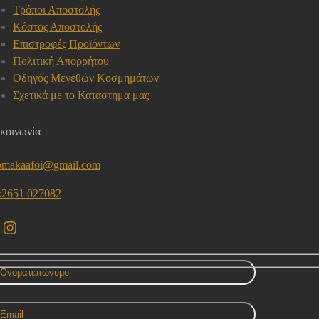
Τρόποι Αποστολής
Κόστος Αποστολής
Επιστροφές Προϊόντων
Πολιτική Απορρήτου
Οδηγός Μεγεθών Κοσμημάτων
Σχετικά με το Καταστημα μας
κοινωνία
omakaafoi@gmail.com
l:2651 027082
acebook
Instagram