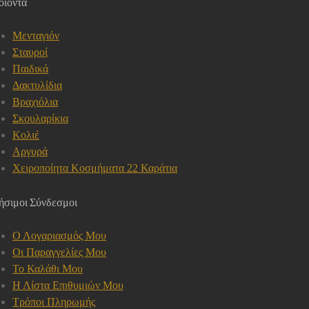
οϊόντα
Μενταγιόν
Σταυροί
Παιδικά
Δακτυλίδια
Βραχιόλια
Σκουλαρίκια
Κολιέ
Αργυρά
Χειροποίητα Κοσμήματα 22 Καράτια
ήσιμοι Σύνδεσμοι
Ο Λογαριασμός Μου
Οι Παραγγελίες Μου
Το Καλάθι Μου
Η Λίστα Επιθυμιών Μου
Τρόποι Πληρωμής