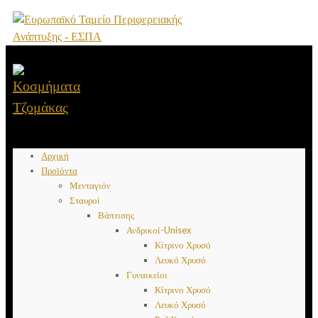
Αρχική
Προϊόντα
Μενταγιόν
Σταυροί
Βάπτισης
Ανδρικοί-Unisex
Κίτρινο Χρυσό
Λευκό Χρυσό
Γυναικείοι
Κίτρινο Χρυσό
Λευκό Χρυσό