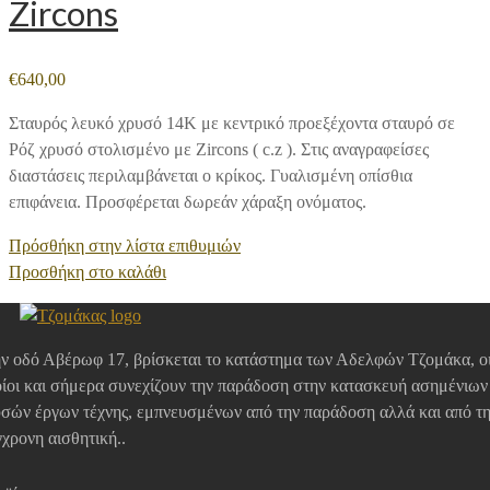
Zircons
€
640,00
Σταυρός λευκό χρυσό 14Κ με κεντρικό προεξέχοντα σταυρό σε
Ρόζ χρυσό στολισμένο με Zircons ( c.z ). Στις αναγραφείσες
διαστάσεις περιλαμβάνεται ο κρίκος. Γυαλισμένη οπίσθια
επιφάνεια. Προσφέρεται δωρεάν χάραξη ονόματος.
Πρόσθήκη στην λίστα επιθυμιών
Προσθήκη στο καλάθι
ν οδό Αβέρωφ 17, βρίσκεται το κατάστημα των Αδελφών Τζομάκα, ο
ίοι και σήμερα συνεχίζουν την παράδοση στην κατασκευή ασημένιων
σών έργων τέχνης, εμπνευσμένων από την παράδοση αλλά και από τ
χρονη αισθητική..