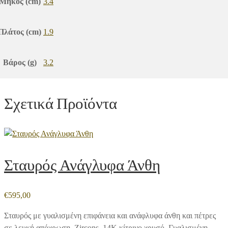
Μήκος (cm)
3.4
Πλάτος (cm)
1.9
Βάρος (g)
3.2
Σχετικά Προϊόντα
Σταυρός Ανάγλυφα Άνθη
€
595,00
Σταυρός με γυαλισμένη επιφάνεια και ανάφλυφα άνθη και πέτρες
σε λευκή απόχρωση. Zircons. 14Κ κίτρινο χρυσό. Γυαλισμένη