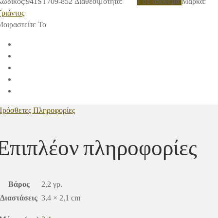
Κωδικός:
941ST709-852
Διαθεσιμότητα
:
1 σε απόθεμα
Μάρκα:
Τριάντος
Μοιραστείτε Το
Πρόσθετες Πληροφορίες
Επιπλέον πληροφορίες
Βάρος
2,2 γρ.
Διαστάσεις
3,4 × 2,1 cm