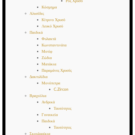
Ροζ Χρυσό
Κόσμημα
Αλυσίδες
Κίτρινο Χρυσό
Λευκό Χρυσό
Παιδικά
Φυλακτά
Κωνσταντινάτα
Μοτίφ
Ζώδια
Ματάκια
Παραμάνες Χρυσές
Δακτυλίδια
Μονόπετρα
C.Zircon
Βραχιόλια
Ανδρικά
Ταυτότητες
Γυναικεία
Παιδικά
Ταυτότητες
Σκουλαρίκια