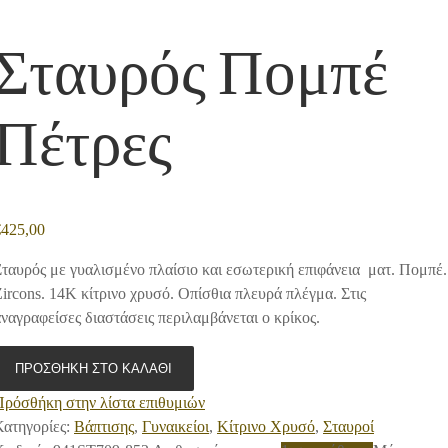
Σταυρός Πομπέ
Πέτρες
€
425,00
ταυρός με γυαλισμένο πλαίσιο και εσωτερική επιφάνεια ματ. Πομπέ.
ircons. 14Κ κίτρινο χρυσό. Οπίσθια πλευρά πλέγμα. Στις
ναγραφείσες διαστάσεις περιλαμβάνεται ο κρίκος.
ΠΡΟΣΘΉΚΗ ΣΤΟ ΚΑΛΆΘΙ
Πρόσθήκη στην λίστα επιθυμιών
ατηγορίες:
Βάπτισης
,
Γυναικείοι
,
Κίτρινο Χρυσό
,
Σταυροί