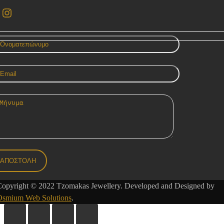
acebook
Instagram
Copyright © 2022 Tzomakas Jewellery. Developed and Designed by
Osmium Web Solutions
.