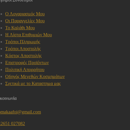
Ο Λογαριασμός Μου
Οι Παραγγελίες Μου
Το Καλάθι Μου
Η Λίστα Επιθυμιών Μου
Τρόποι Πληρωμής
Τρόποι Αποστολής
Κόστος Αποστολής
Επιστροφές Προϊόντων
Πολιτική Απορρήτου
Οδηγός Μεγεθών Κοσμημάτων
Σχετικά με το Καταστημα μας
κοινωνία
omakaafoi@gmail.com
l:2651 027082