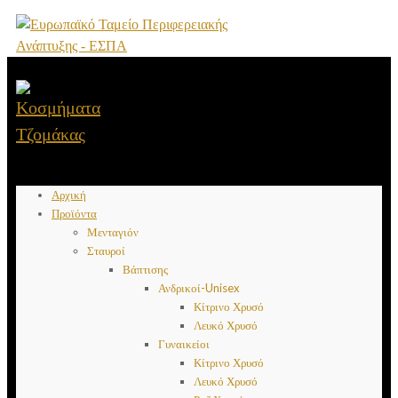
Αρχική
Προϊόντα
Μενταγιόν
Σταυροί
Βάπτισης
Ανδρικοί-Unisex
Κίτρινο Χρυσό
Λευκό Χρυσό
Γυναικείοι
Κίτρινο Χρυσό
Λευκό Χρυσό