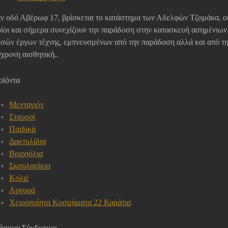
ν οδό Αβέρωφ 17, βρίσκεται το κατάστημα των Αδελφών Τζομάκα, ο
ίοι και σήμερα συνεχίζουν την παράδοση στην κατασκευή ασημένιων
σών έργων τέχνης, εμπνευσμένων από την παράδοση αλλά και από τ
χρονη αισθητική..
οϊόντα
Μενταγιόν
Σταυροί
Παιδικά
Δακτυλίδια
Βραχιόλια
Σκουλαρίκια
Κολιέ
Αργυρά
Χειροποίητα Κοσμήματα 22 Καράτια
ήσιμοι Σύνδεσμοι