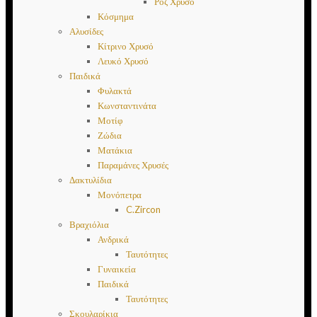
Ροζ Χρυσό
Κόσμημα
Αλυσίδες
Κίτρινο Χρυσό
Λευκό Χρυσό
Παιδικά
Φυλακτά
Κωνσταντινάτα
Μοτίφ
Ζώδια
Ματάκια
Παραμάνες Χρυσές
Δακτυλίδια
Μονόπετρα
C.Zircon
Βραχιόλια
Ανδρικά
Ταυτότητες
Γυναικεία
Παιδικά
Ταυτότητες
Σκουλαρίκια