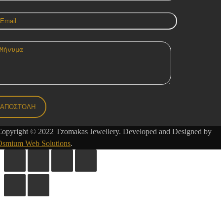
Copyright © 2022 Tzomakas Jewellery. Developed and Designed by
Osmium Web Solutions
.