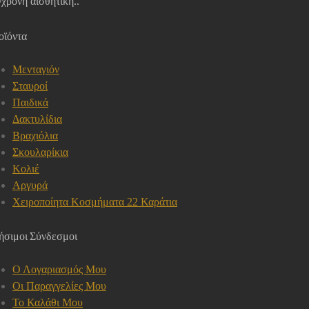
χρονη αισθητική..
οϊόντα
Μενταγιόν
Σταυροί
Παιδικά
Δακτυλίδια
Βραχιόλια
Σκουλαρίκια
Κολιέ
Αργυρά
Χειροποίητα Κοσμήματα 22 Καράτια
ήσιμοι Σύνδεσμοι
Ο Λογαριασμός Μου
Οι Παραγγελίες Μου
Το Καλάθι Μου