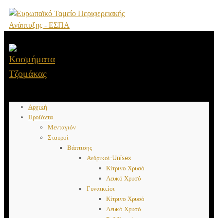
Αρχική
Προϊόντα
Μενταγιόν
Σταυροί
Βάπτισης
Ανδρικοί-Unisex
Κίτρινο Χρυσό
Λευκό Χρυσό
Γυναικείοι
Κίτρινο Χρυσό
Λευκό Χρυσό