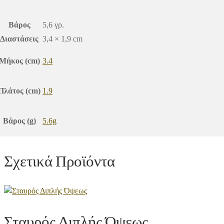
Βάρος
5,6 γρ.
Διαστάσεις
3,4 × 1,9 cm
Μήκος (cm)
3.4
Πλάτος (cm)
1.9
Βάρος (g)
5.6g
Σχετικά Προϊόντα
Σταυρός Διπλής Όψεως