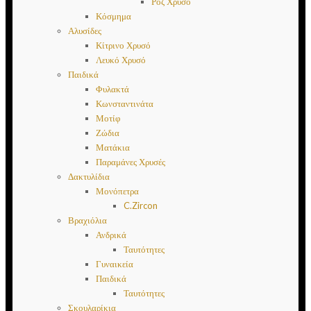
Ροζ Χρυσό
Κόσμημα
Αλυσίδες
Κίτρινο Χρυσό
Λευκό Χρυσό
Παιδικά
Φυλακτά
Κωνσταντινάτα
Μοτίφ
Ζώδια
Ματάκια
Παραμάνες Χρυσές
Δακτυλίδια
Μονόπετρα
C.Zircon
Βραχιόλια
Ανδρικά
Ταυτότητες
Γυναικεία
Παιδικά
Ταυτότητες
Σκουλαρίκια