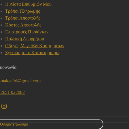
Η Λίστα Επιθυμιών Μου
Τρόποι Πληρωμής
Τρόποι Αποστολής
Κόστος Αποστολής
Επιστροφές Προϊόντων
Πολιτική Απορρήτου
Οδηγός Μεγεθών Κοσμημάτων
Σχετικά με το Καταστημα μας
κοινωνία
omakaafoi@gmail.com
l:2651 027082
acebook
Instagram