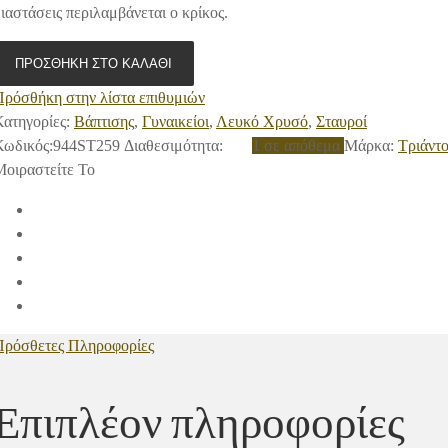
ιαστάσεις περιλαμβάνεται ο κρίκος.
ΠΡΟΣΘΉΚΗ ΣΤΟ ΚΑΛΆΘΙ
Πρόσθήκη στην λίστα επιθυμιών
ατηγορίες:
Βάπτισης
,
Γυναικείοι
,
Λευκό Χρυσό
,
Σταυροί
Κωδικός:
944ST259
Διαθεσιμότητα
:
1 σε απόθεμα
Μάρκα:
Τριάντο
Μοιραστείτε Το
Πρόσθετες Πληροφορίες
Επιπλέον πληροφορίες